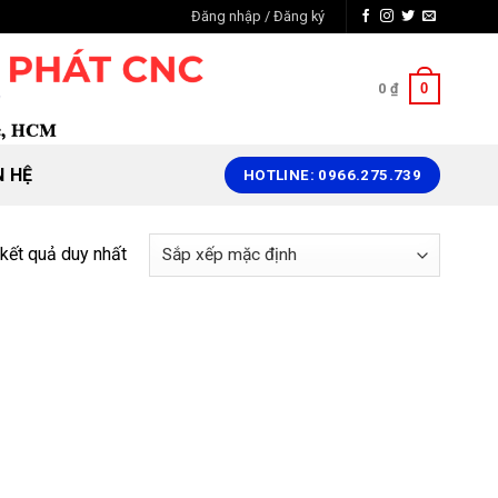
Đăng nhập / Đăng ký
0
0
₫
N HỆ
HOTLINE: 0966.275.739
 kết quả duy nhất