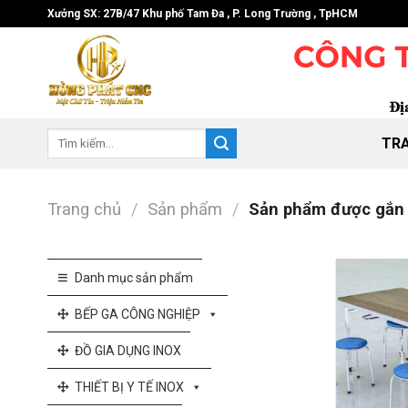
Skip
Xưởng SX: 27B/47 Khu phố Tam Đa , P. Long Trường , TpHCM
to
content
Tìm
TR
kiếm:
Trang chủ
/
Sản phẩm
/
Sản phẩm được gắn 
Danh mục sản phẩm
BẾP GA CÔNG NGHIỆP
ĐỒ GIA DỤNG INOX
THIẾT BỊ Y TẾ INOX