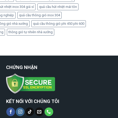
út nhiệt inox 304 giá sỉ
quả cầu hút nhiệt mái tôn
ng nghiệp
quả cầu thông gió inox 304
hông gió nhà xưởng
quả cầu thông gió phi 450 phi 600
ởng
thông gió tự nhiên nhà xưởng
CHỨNG NHẬN
KẾT NỐI VỚI CHÚNG TÔI