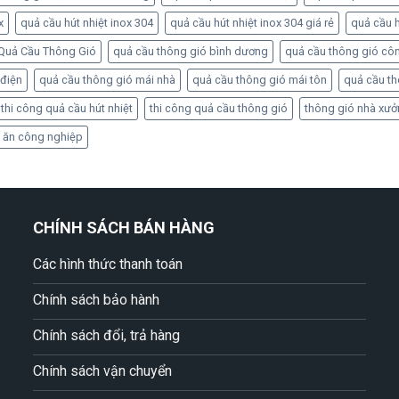
x
quả cầu hút nhiệt inox 304
quả cầu hút nhiệt inox 304 giá rẻ
quả cầu h
Quả Cầu Thông Gió
quả cầu thông gió bình dương
quả cầu thông gió cô
 điện
quả cầu thông gió mái nhà
quả cầu thông gió mái tôn
quả cầu t
thi công quả cầu hút nhiệt
thi công quả cầu thông gió
thông gió nhà xư
 ăn công nghiệp
CHÍNH SÁCH BÁN HÀNG
Các hình thức thanh toán
Chính sách bảo hành
Chính sách đổi, trả hàng
Chính sách vận chuyển