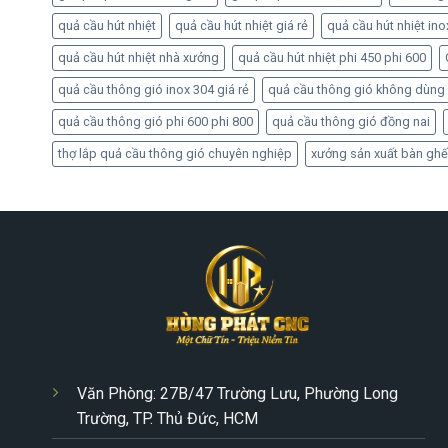
quả cầu hút nhiệt
quả cầu hút nhiệt giá rẻ
quả cầu hút nhiệt ino
quả cầu hút nhiệt nhà xưởng
quả cầu hút nhiệt phi 450 phi 600
quả cầu thông gió inox 304 giá rẻ
quả cầu thông gió không dùng
quả cầu thông gió phi 600 phi 800
quả cầu thông gió đồng nai
thợ lắp quả cầu thông gió chuyên nghiệp
xưởng sản xuất bàn ghế
Văn Phòng: 27B/47 Trường Lưu, Phường Long
Trường, TP. Thủ Đức, HCM