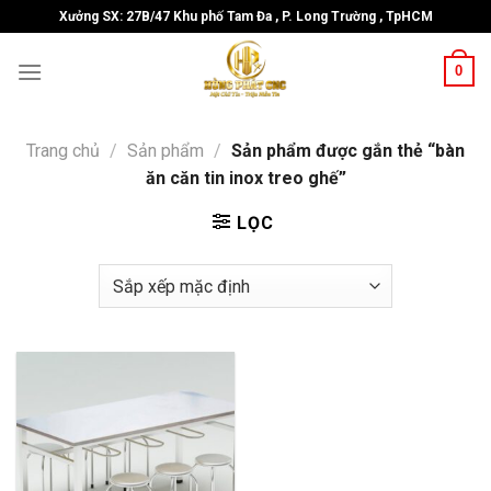
Skip
Xưởng SX: 27B/47 Khu phố Tam Đa , P. Long Trường , TpHCM
to
content
0
Trang chủ
/
Sản phẩm
/
Sản phẩm được gắn thẻ “bàn
ăn căn tin inox treo ghế”
LỌC