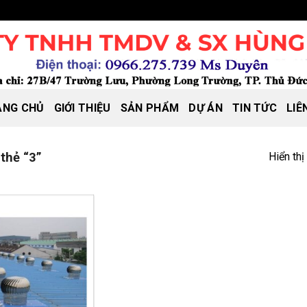
ANG CHỦ
GIỚI THIỆU
SẢN PHẨM
DỰ ÁN
TIN TỨC
LIÊ
Hiển thị
thẻ “3”