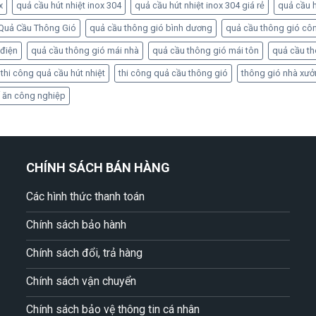
x
quả cầu hút nhiệt inox 304
quả cầu hút nhiệt inox 304 giá rẻ
quả cầu h
Quả Cầu Thông Gió
quả cầu thông gió bình dương
quả cầu thông gió cô
 điện
quả cầu thông gió mái nhà
quả cầu thông gió mái tôn
quả cầu t
thi công quả cầu hút nhiệt
thi công quả cầu thông gió
thông gió nhà xư
 ăn công nghiệp
CHÍNH SÁCH BÁN HÀNG
Các hình thức thanh toán
Chính sách bảo hành
Chính sách đổi, trả hàng
Chính sách vận chuyển
Chính sách bảo vệ thông tin cá nhân