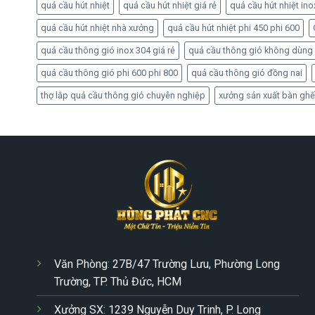
quả cầu hút nhiệt
quả cầu hút nhiệt giá rẻ
quả cầu hút nhiệt ino
quả cầu hút nhiệt nhà xưởng
quả cầu hút nhiệt phi 450 phi 600
quả cầu thông gió inox 304 giá rẻ
quả cầu thông gió không dùng
quả cầu thông gió phi 600 phi 800
quả cầu thông gió đồng nai
thợ lắp quả cầu thông gió chuyên nghiệp
xưởng sản xuất bàn ghế
Văn Phòng: 27B/47 Trường Lưu, Phường Long
Trường, TP. Thủ Đức, HCM
Xưởng SX: 1239 Nguyễn Duy Trinh, P. Long