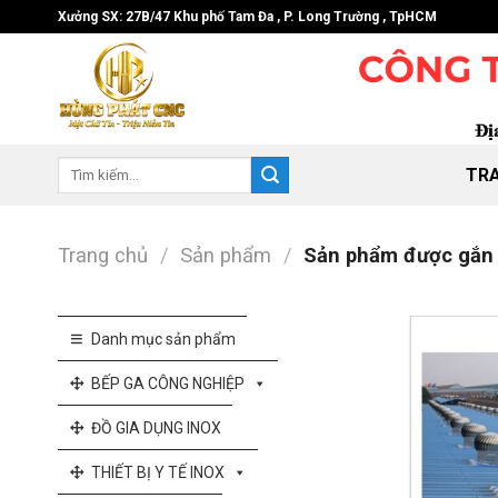
Skip
Xưởng SX: 27B/47 Khu phố Tam Đa , P. Long Trường , TpHCM
to
content
Tìm
TR
kiếm:
Trang chủ
/
Sản phẩm
/
Sản phẩm được gắn 
Danh mục sản phẩm
BẾP GA CÔNG NGHIỆP
ĐỒ GIA DỤNG INOX
THIẾT BỊ Y TẾ INOX