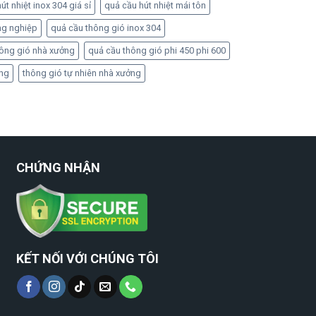
út nhiệt inox 304 giá sỉ
quả cầu hút nhiệt mái tôn
ng nghiệp
quả cầu thông gió inox 304
hông gió nhà xưởng
quả cầu thông gió phi 450 phi 600
ởng
thông gió tự nhiên nhà xưởng
CHỨNG NHẬN
KẾT NỐI VỚI CHÚNG TÔI