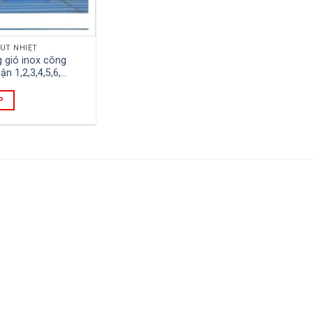
ÚT NHIỆT
 gió inox công
n 1,2,3,4,5,6,…
P