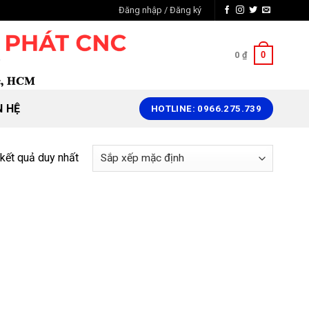
Đăng nhập / Đăng ký
0
0
₫
N HỆ
HOTLINE: 0966.275.739
 kết quả duy nhất