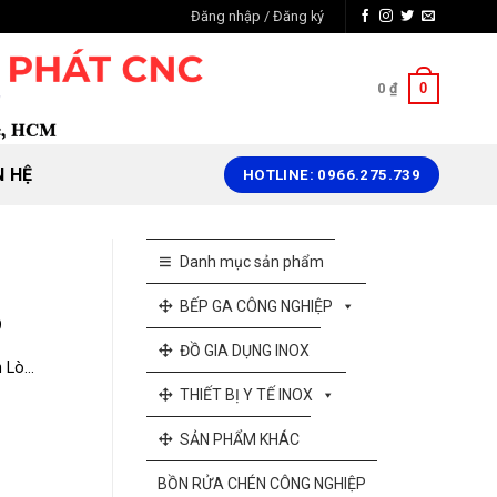
Đăng nhập / Đăng ký
0
0
₫
N HỆ
HOTLINE: 0966.275.739
Danh mục sản phẩm
BẾP GA CÔNG NGHIỆP
9
ĐỒ GIA DỤNG INOX
Lò...
THIẾT BỊ Y TẾ INOX
SẢN PHẨM KHÁC
BỒN RỬA CHÉN CÔNG NGHIỆP