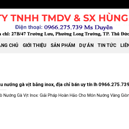
ANG CHỦ
GIỚI THIỆU
SẢN PHẨM
DỰ ÁN
TIN TỨC
LIÊ
u nướng gà vịt bằng inox, địa chỉ bán uy tín lh 0966.275.73
ò Nướng Gà Vịt Inox: Giải Pháp Hoàn Hảo Cho Món Nướng Vàng Giòn 