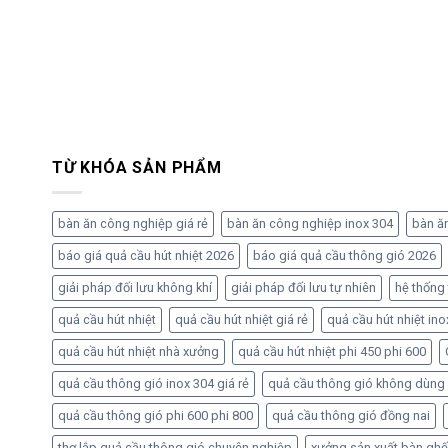
TỪ KHÓA SẢN PHẨM
bàn ăn công nghiệp giá rẻ
bàn ăn công nghiệp inox 304
bàn ă
báo giá quả cầu hút nhiệt 2026
báo giá quả cầu thông gió 2026
giải pháp đối lưu không khí
giải pháp đối lưu tự nhiên
hệ thống
quả cầu hút nhiệt
quả cầu hút nhiệt giá rẻ
quả cầu hút nhiệt ino
quả cầu hút nhiệt nhà xưởng
quả cầu hút nhiệt phi 450 phi 600
quả cầu thông gió inox 304 giá rẻ
quả cầu thông gió không dùng
quả cầu thông gió phi 600 phi 800
quả cầu thông gió đồng nai
thợ lắp quả cầu thông gió chuyên nghiệp
xưởng sản xuất bàn ghế