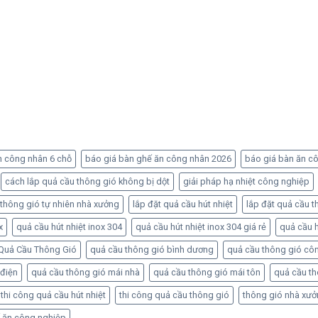
n công nhân 6 chỗ
báo giá bàn ghế ăn công nhân 2026
báo giá bàn ăn c
cách lắp quả cầu thông gió không bị dột
giải pháp hạ nhiệt công nghiệp
 thông gió tự nhiên nhà xưởng
lắp đặt quả cầu hút nhiệt
lắp đặt quả cầu t
x
quả cầu hút nhiệt inox 304
quả cầu hút nhiệt inox 304 giá rẻ
quả cầu h
Quả Cầu Thông Gió
quả cầu thông gió bình dương
quả cầu thông gió cô
 điện
quả cầu thông gió mái nhà
quả cầu thông gió mái tôn
quả cầu t
thi công quả cầu hút nhiệt
thi công quả cầu thông gió
thông gió nhà xư
 ăn công nghiệp