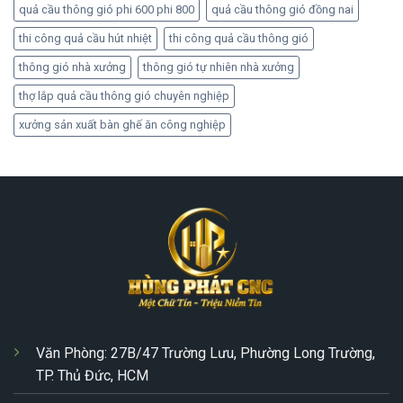
quả cầu thông gió phi 600 phi 800
quả cầu thông gió đồng nai
thi công quả cầu hút nhiệt
thi công quả cầu thông gió
thông gió nhà xưởng
thông gió tự nhiên nhà xưởng
thợ lắp quả cầu thông gió chuyên nghiệp
xưởng sản xuất bàn ghế ăn công nghiệp
Văn Phòng: 27B/47 Trường Lưu, Phường Long Trường,
TP. Thủ Đức, HCM