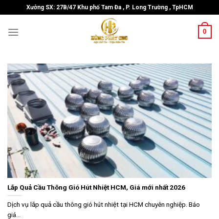
Skip
Xưởng SX: 27B/47 Khu phố Tam Đa , P. Long Trường , TpHCM
to
content
0
Lắp Quả Cầu Thông Gió Hút Nhiệt HCM, Giá mới nhất 2026
Dịch vụ lắp quả cầu thông gió hút nhiệt tại HCM chuyên nghiệp. Báo
giá...