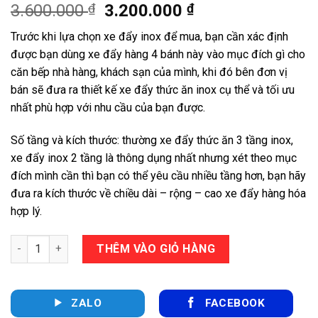
Giá
Giá
3.600.000
₫
3.200.000
₫
gốc
hiện
Trước khi lựa chọn xe đẩy inox để mua, bạn cần xác định
là:
tại
được bạn dùng xe đẩy hàng 4 bánh này vào mục đích gì cho
3.600.000 ₫.
là:
căn bếp nhà hàng, khách sạn của mình, khi đó bên đơn vị
3.200.000 ₫.
bán sẽ đưa ra thiết kế xe đẩy thức ăn inox cụ thể và tối ưu
nhất phù hợp với nhu cầu của bạn được.
Số tầng và kích thước: thường xe đẩy thức ăn 3 tầng inox,
xe đẩy inox 2 tầng là thông dụng nhất nhưng xét theo mục
đích mình cần thì bạn có thể yêu cầu nhiều tầng hơn, bạn hãy
đưa ra kích thước về chiều dài – rộng – cao xe đẩy hàng hóa
hợp lý.
Xe đẩy thức ăn inox số lượng
THÊM VÀO GIỎ HÀNG
ZALO
FACEBOOK