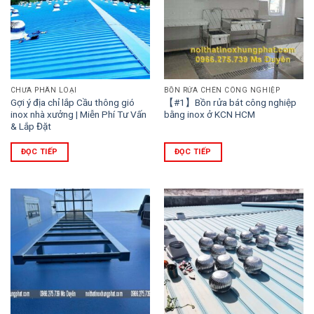
CHƯA PHÂN LOẠI
BỒN RỬA CHÉN CÔNG NGHIỆP
Gợi ý địa chỉ lắp Cầu thông gió
【#1】Bồn rửa bát công nghiệp
inox nhà xưởng | Miễn Phí Tư Vấn
bằng inox ở KCN HCM
& Lắp Đặt
ĐỌC TIẾP
ĐỌC TIẾP