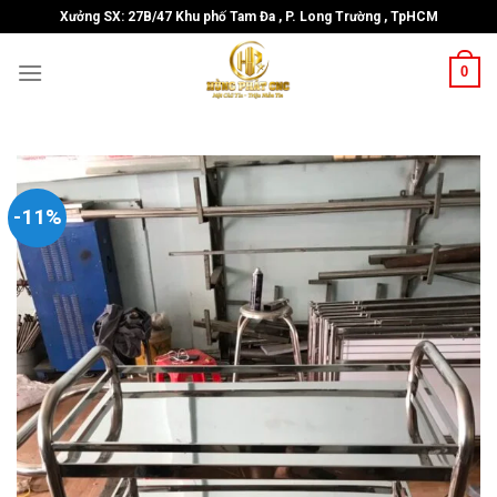
Skip
Xưởng SX: 27B/47 Khu phố Tam Đa , P. Long Trường , TpHCM
to
content
0
-11%