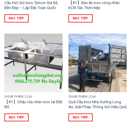
Cầu Hút Gió Inox Tphcm Giá Rẻ,
【#1】Bàn ăn inox công nhân
Bền Đẹp – Lắp Đặt Toàn Quốc
KCN Tân Thới Hiệp
ĐỌC TIẾP
ĐỌC TIẾP
CHƯA PHÂN LOẠI
CHƯA PHÂN LOẠI
【#1】Chậu rửa chén inox tại Đất
Quả Cầu Inox Nhà Xưởng Long
Đỏ‎
An, Giải Pháp Thông Gió Hiệu Quả
ĐỌC TIẾP
ĐỌC TIẾP