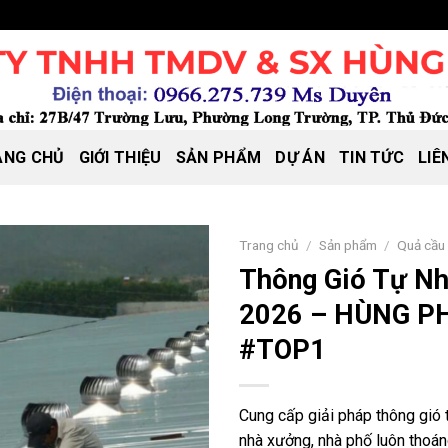
ANG CHỦ
GIỚI THIỆU
SẢN PHẨM
DỰ ÁN
TIN TỨC
LIÊ
Trang chủ
/
Sản phẩm
/
Quả cầu
Thông Gió Tự Nh
2026 – HÙNG P
#TOP1
Cung cấp giải pháp thông gió 
nhà xưởng, nhà phố luôn thoán