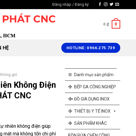
Đăng nhập / Đăng ký
0
0
₫
N HỆ
HOTLINE: 0966.275.739
 thông gió
Danh mục sản phẩm
iên Không Điện
BẾP GA CÔNG NGHIỆP
HÁT CNC
ĐỒ GIA DỤNG INOX
THIẾT BỊ Y TẾ INOX
SẢN PHẨM KHÁC
tự nhiên không điện giúp
g mát mà không tốn chi phí
BỒN RỬA CHÉN CÔNG