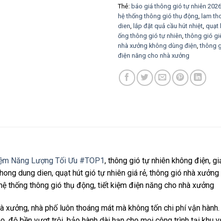
Thẻ:
báo giá thông gió tự nhiên 202
hệ thống thông gió thụ động
,
lam th
dien
,
lắp đặt quả cầu hút nhiệt
,
quạt 
ống thông gió tự nhiên
,
thông gió gi
nhà xưởng không dùng điện
,
thông g
điện năng cho nhà xưởng
Kiệm Năng Lượng Tối Ưu #TOP1
, thông gió tự nhiên không điện, g
khong dung dien, quạt hút gió tự nhiên giá rẻ, thông gió nhà xưởng
 hệ thống thông gió thụ động, tiết kiệm điện năng cho nhà xưởng
 xưởng, nhà phố luôn thoáng mát mà không tốn chi phí vận hành. C
o, độ bền vượt trội, bảo hành dài hạn cho mọi công trình tại khu