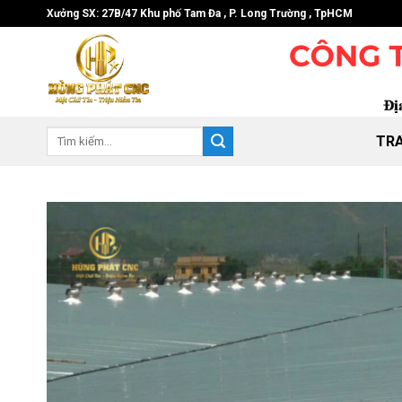
Skip
Xưởng SX: 27B/47 Khu phố Tam Đa , P. Long Trường , TpHCM
to
content
Tìm
TR
kiếm: