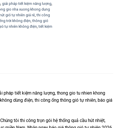
6
,
giải pháp tiết kiệm năng lượng
,
ong gio nha xuong khong dung
hút gió tự nhiên giá rẻ
,
thi công
ếng trời không điện
,
thông gió
ió tự nhiên không điện
,
tiết kiệm
iải pháp tiết kiệm năng lượng, thong gio tu nhien khong
 không dùng điện, thi công ống thông gió tự nhiên, báo giá
húng tôi thi công trọn gói hệ thống quả cầu hút nhiệt,
 vực miền Nam. Nhận ngay báo giá thông gió tự nhiên 2026