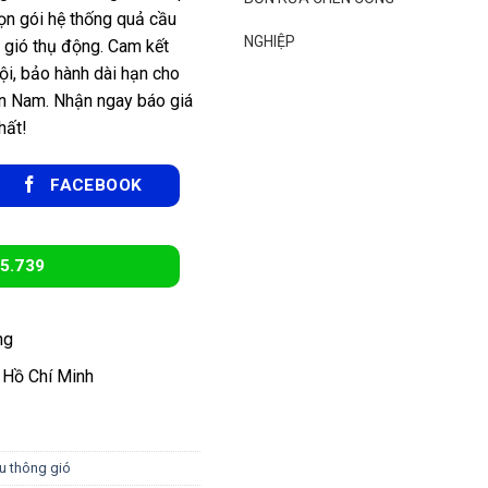
rọn gói hệ thống quả cầu
NGHIỆP
g gió thụ động. Cam kết
ội, bảo hành dài hạn cho
ền Nam. Nhận ngay báo giá
hất!
FACEBOOK
5.739
ng
 Hồ Chí Minh
u thông gió