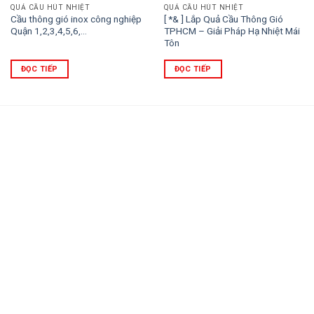
QUẢ CẦU HÚT NHIỆT
QUẢ CẦU HÚT NHIỆT
Cầu thông gió inox công nghiệp
[ *& ] Lắp Quả Cầu Thông Gió
Quận 1,2,3,4,5,6,…
TPHCM – Giải Pháp Hạ Nhiệt Mái
Tôn
ĐỌC TIẾP
ĐỌC TIẾP