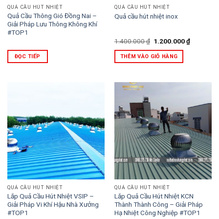
QUẢ CẦU HÚT NHIỆT
QUẢ CẦU HÚT NHIỆT
Quả Cầu Thông Gió Đồng Nai –
Quả cầu hút nhiệt inox
Giải Pháp Lưu Thông Không Khí
#TOP1
Giá
Giá
1.400.000
₫
1.200.000
₫
gốc
hiện
là:
tại
ĐỌC TIẾP
THÊM VÀO GIỎ HÀNG
1.400.000 ₫.
là:
1.200.000
QUẢ CẦU HÚT NHIỆT
QUẢ CẦU HÚT NHIỆT
Lắp Quả Cầu Hút Nhiệt VSIP –
Lắp Quả Cầu Hút Nhiệt KCN
Giải Pháp Vi Khí Hậu Nhà Xưởng
Thành Thành Công – Giải Pháp
#TOP1
Hạ Nhiệt Công Nghiệp #TOP1