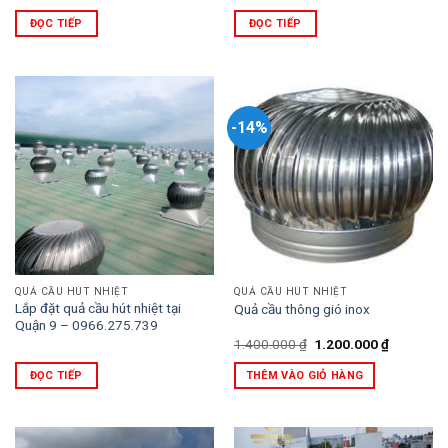
ĐỌC TIẾP
ĐỌC TIẾP
-14%
QUẢ CẦU HÚT NHIỆT
QUẢ CẦU HÚT NHIỆT
Lắp đặt quả cầu hút nhiệt tại
Quả cầu thông gió inox
Quận 9 – 0966.275.739
Giá
Giá
1.400.000
₫
1.200.000
₫
gốc
hiện
là:
tại
ĐỌC TIẾP
THÊM VÀO GIỎ HÀNG
1.400.000 ₫.
là:
1.200.000