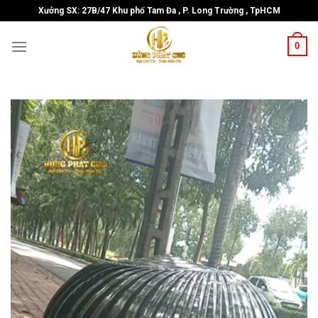
Skip
Xưởng SX: 27B/47 Khu phố Tam Đa , P. Long Trường , TpHCM
to
content
0