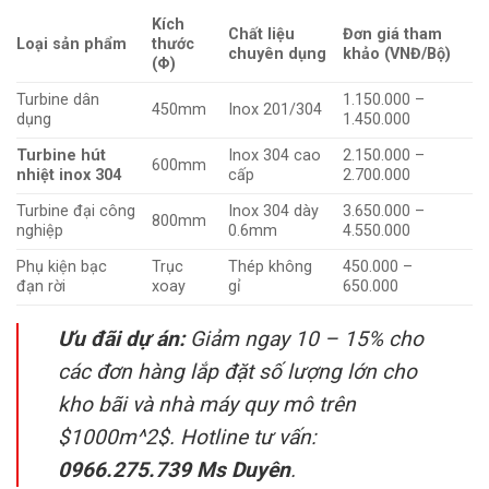
Kích
Chất liệu
Đơn giá tham
Loại sản phẩm
thước
chuyên dụng
khảo (VNĐ/Bộ)
(Φ)
Turbine dân
1.150.000 –
450mm
Inox 201/304
dụng
1.450.000
Turbine hút
Inox 304 cao
2.150.000 –
600mm
nhiệt inox 304
cấp
2.700.000
Turbine đại công
Inox 304 dày
3.650.000 –
800mm
nghiệp
0.6mm
4.550.000
Phụ kiện bạc
Trục
Thép không
450.000 –
đạn rời
xoay
gỉ
650.000
Ưu đãi dự án:
Giảm ngay 10 – 15% cho
các đơn hàng lắp đặt số lượng lớn cho
kho bãi và nhà máy quy mô trên
$1000m^2$
. Hotline tư vấn:
0966.275.739 Ms Duyên
.