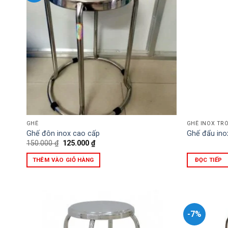
GHẾ
GHẾ INOX TR
Ghế đôn inox cao cấp
Ghế đẩu ino
Giá
Giá
150.000
₫
125.000
₫
gốc
hiện
là:
tại
THÊM VÀO GIỎ HÀNG
ĐỌC TIẾP
150.000 ₫.
là:
125.000 ₫.
-7%