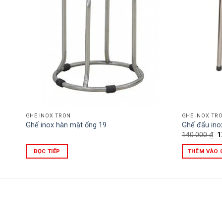
GHẾ INOX TRÒN
GHẾ INOX TR
Ghế inox hàn mặt ống 19
Ghế đẩu ino
G
140.000
₫
1
g
là
ĐỌC TIẾP
THÊM VÀO 
1