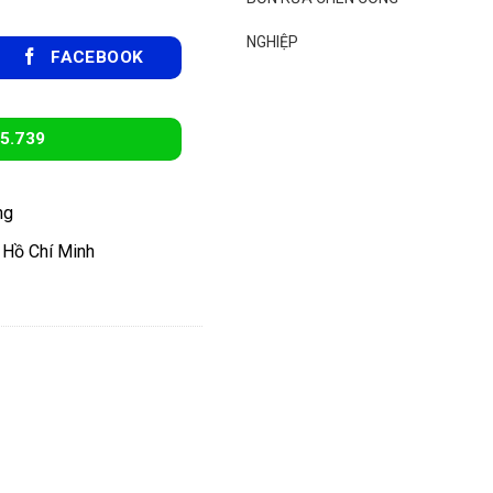
₫.
là:
190.000 ₫.
NGHIỆP
FACEBOOK
5.739
ng
 Hồ Chí Minh