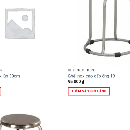
ÒN
GHẾ INOX TRÒN
x lùn 30cm
Ghế inox cao cấp ống 19
95.000
₫
THÊM VÀO GIỎ HÀNG