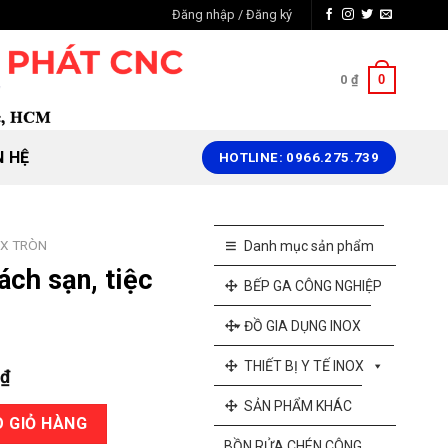
Đăng nhập / Đăng ký
0
0
₫
N HỆ
HOTLINE: 0966.275.739
OX TRÒN
Danh mục sản phẩm
ách sạn, tiệc
BẾP GA CÔNG NGHIỆP
ĐỒ GIA DỤNG INOX
THIẾT BỊ Y TẾ INOX
Giá
0
₫
hiện
SẢN PHẨM KHÁC
 cưới. số lượng
tại
 GIỎ HÀNG
BỒN RỬA CHÉN CÔNG