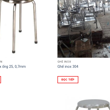
ÒN
GHẾ INOX
x ống 25, 0,7mm
Ghế inox 304
ĐỌC TIẾP