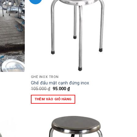
GHẾ INOX TRÒN
Ghế đẩu mặt cạnh đứng inox
Giá
Giá
105.000
₫
95.000
₫
gốc
hiện
là:
tại
THÊM VÀO GIỎ HÀNG
105.000 ₫.
là:
95.000 ₫.