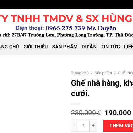
ANG CHỦ
GIỚI THIỆU
SẢN PHẨM
DỰ ÁN
TIN TỨC
LIÊ
Trang chủ
/
Sản phẩm
/
GHẾ IN
Ghế nhà hàng, kh
cưới.
Giá
230.000
₫
190.00
gốc
Ghế nhà hàng, khách sạn, tiệc
là:
THÊM VÀO