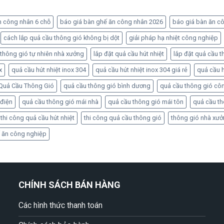
n công nhân 6 chỗ
báo giá bàn ghế ăn công nhân 2026
báo giá bàn ăn c
cách lắp quả cầu thông gió không bị dột
giải pháp hạ nhiệt công nghiệp
 thông gió tự nhiên nhà xưởng
lắp đặt quả cầu hút nhiệt
lắp đặt quả cầu t
x
quả cầu hút nhiệt inox 304
quả cầu hút nhiệt inox 304 giá rẻ
quả cầu h
Quả Cầu Thông Gió
quả cầu thông gió bình dương
quả cầu thông gió cô
 điện
quả cầu thông gió mái nhà
quả cầu thông gió mái tôn
quả cầu t
thi công quả cầu hút nhiệt
thi công quả cầu thông gió
thông gió nhà xư
 ăn công nghiệp
CHÍNH SÁCH BÁN HÀNG
Các hình thức thanh toán