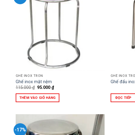
GHẾ INOX TRÒN
GHẾ INOX TR
Ghế inox mặt nệm
Ghế đẩu ino
Giá
Giá
115.000
₫
95.000
₫
gốc
hiện
là:
tại
THÊM VÀO GIỎ HÀNG
ĐỌC TIẾP
115.000 ₫.
là:
95.000 ₫.
-17%