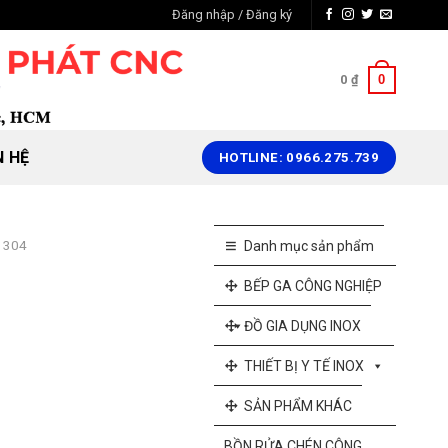
Đăng nhập / Đăng ký
0
0
₫
N HỆ
HOTLINE: 0966.275.739
x 304
Danh mục sản phẩm
BẾP GA CÔNG NGHIỆP
ĐỒ GIA DỤNG INOX
THIẾT BỊ Y TẾ INOX
SẢN PHẨM KHÁC
BỒN RỬA CHÉN CÔNG