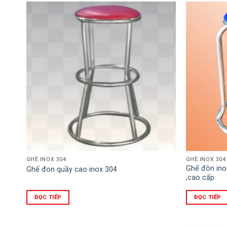
GHẾ INOX 304
GHẾ INOX 304
Ghế đôn ino
Ghế đon quầy cao inox 304
,cao cấp
ĐỌC TIẾP
ĐỌC TIẾP