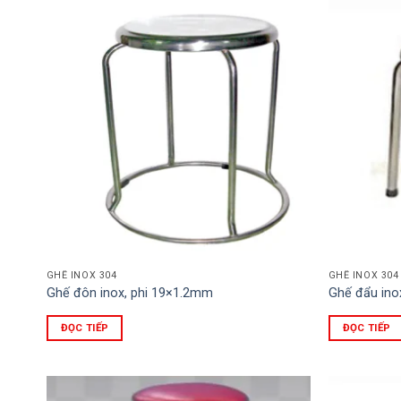
GHẾ INOX 304
GHẾ INOX 304
Ghế đôn inox, phi 19×1.2mm
Ghế đẩu ino
ĐỌC TIẾP
ĐỌC TIẾP