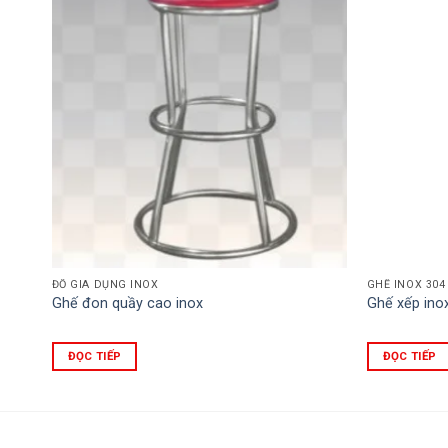
ĐỒ GIA DỤNG INOX
GHẾ INOX 304
Ghế đon quầy cao inox
Ghế xếp inox
ĐỌC TIẾP
ĐỌC TIẾP