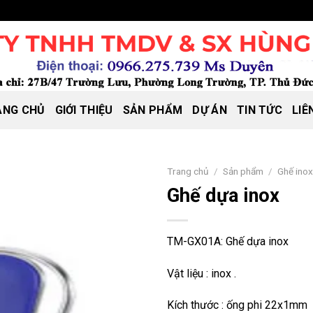
ANG CHỦ
GIỚI THIỆU
SẢN PHẨM
DỰ ÁN
TIN TỨC
LIÊ
Trang chủ
/
Sản phẩm
/
Ghế ino
Ghế dựa inox
TM-GX01A: Ghế dựa inox
Vật liệu : inox .
Kích thước : ống phi 22x1mm