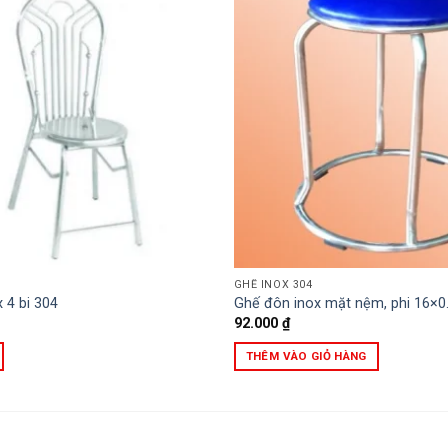
GHẾ INOX 304
 4 bi 304
Ghế đôn inox mặt nệm, phi 16×
92.000
₫
THÊM VÀO GIỎ HÀNG