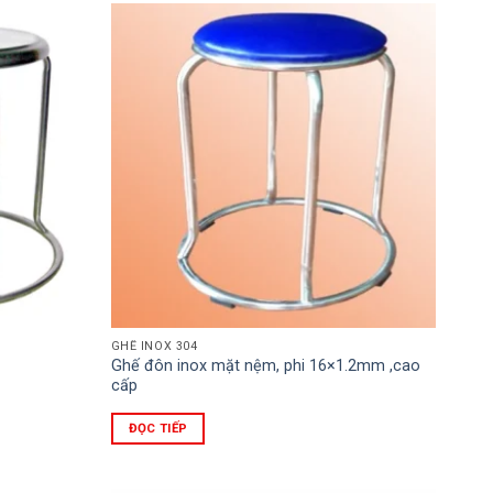
GHẾ INOX 304
Ghế đôn inox mặt nệm, phi 16×1.2mm ,cao
cấp
ĐỌC TIẾP