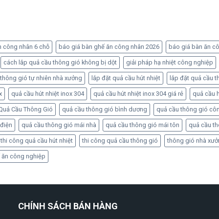
n công nhân 6 chỗ
báo giá bàn ghế ăn công nhân 2026
báo giá bàn ăn c
cách lắp quả cầu thông gió không bị dột
giải pháp hạ nhiệt công nghiệp
 thông gió tự nhiên nhà xưởng
lắp đặt quả cầu hút nhiệt
lắp đặt quả cầu t
x
quả cầu hút nhiệt inox 304
quả cầu hút nhiệt inox 304 giá rẻ
quả cầu h
Quả Cầu Thông Gió
quả cầu thông gió bình dương
quả cầu thông gió cô
 điện
quả cầu thông gió mái nhà
quả cầu thông gió mái tôn
quả cầu t
thi công quả cầu hút nhiệt
thi công quả cầu thông gió
thông gió nhà xư
 ăn công nghiệp
CHÍNH SÁCH BÁN HÀNG