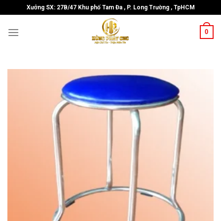
Skip
Xưởng SX: 27B/47 Khu phố Tam Đa , P. Long Trường , TpHCM
to
content
0