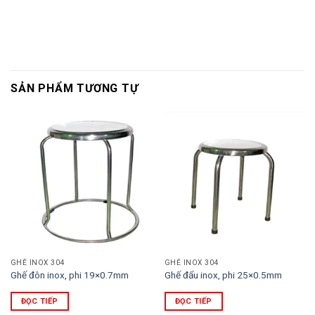
SẢN PHẨM TƯƠNG TỰ
GHẾ INOX 304
GHẾ INOX 304
Ghế đôn inox, phi 19×0.7mm
Ghế đẩu inox, phi 25×0.5mm
ĐỌC TIẾP
ĐỌC TIẾP