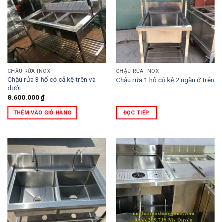
CHẬU RỬA INOX
CHẬU RỬA INOX
Chậu rửa 3 hố có cả kệ trên và
Chậu rửa 1 hố có kệ 2 ngăn ở trên
dưới
8.600.000
₫
THÊM VÀO GIỎ HÀNG
ĐỌC TIẾP