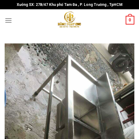
Skip
Xưởng SX: 27B/47 Khu phố Tam Đa , P. Long Trường , TpHCM
to
content
0