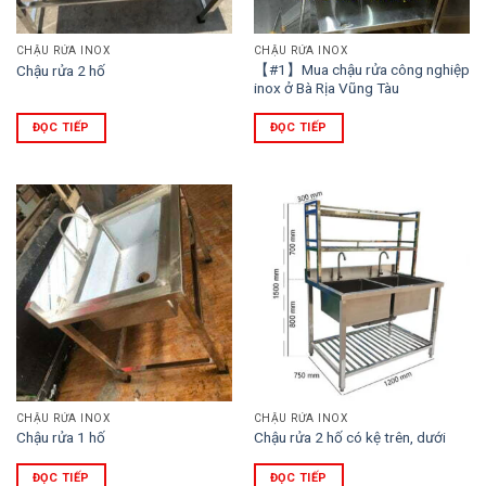
CHẬU RỬA INOX
CHẬU RỬA INOX
【#1】Mua chậu rửa công nghiệp
Chậu rửa 2 hố
inox ở Bà Rịa Vũng Tàu
ĐỌC TIẾP
ĐỌC TIẾP
CHẬU RỬA INOX
CHẬU RỬA INOX
Chậu rửa 1 hố
Chậu rửa 2 hố có kệ trên, dưới
ĐỌC TIẾP
ĐỌC TIẾP