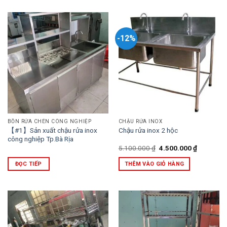
-12%
BỒN RỬA CHÉN CÔNG NGHIỆP
CHẬU RỬA INOX
【#1】Sản xuất chậu rửa inox
Chậu rửa inox 2 hộc
công nghiệp Tp.Bà Rịa
Giá
Giá
5.100.000
₫
4.500.000
₫
gốc
hiện
là:
tại
ĐỌC TIẾP
THÊM VÀO GIỎ HÀNG
5.100.000 ₫.
là:
4.500.000