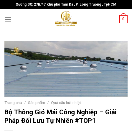
Skip
Xưởng SX: 27B/47 Khu phố Tam Đa , P. Long Trường , TpHCM
to
content
0
Trang chủ
/
Sản phẩm
/
Quả cầu hút nhiệt
Bộ Thông Gió Mái Công Nghiệp – Giải
Pháp Đối Lưu Tự Nhiên #TOP1