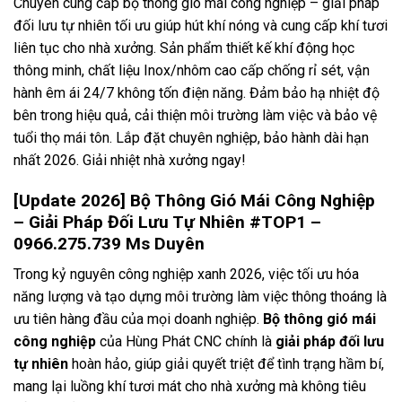
Chuyên cung cấp bộ thông gió mái công nghiệp – giải pháp
đối lưu tự nhiên tối ưu giúp hút khí nóng và cung cấp khí tươi
liên tục cho nhà xưởng. Sản phẩm thiết kế khí động học
thông minh, chất liệu Inox/nhôm cao cấp chống rỉ sét, vận
hành êm ái 24/7 không tốn điện năng. Đảm bảo hạ nhiệt độ
bên trong hiệu quả, cải thiện môi trường làm việc và bảo vệ
tuổi thọ mái tôn. Lắp đặt chuyên nghiệp, bảo hành dài hạn
nhất 2026. Giải nhiệt nhà xưởng ngay!
[Update 2026] Bộ Thông Gió Mái Công Nghiệp
– Giải Pháp Đối Lưu Tự Nhiên #TOP1 –
0966.275.739 Ms Duyên
Trong kỷ nguyên công nghiệp xanh 2026, việc tối ưu hóa
năng lượng và tạo dựng môi trường làm việc thông thoáng là
ưu tiên hàng đầu của mọi doanh nghiệp.
Bộ thông gió mái
công nghiệp
của Hùng Phát CNC chính là
giải pháp đối lưu
tự nhiên
hoàn hảo, giúp giải quyết triệt để tình trạng hầm bí,
mang lại luồng khí tươi mát cho nhà xưởng mà không tiêu