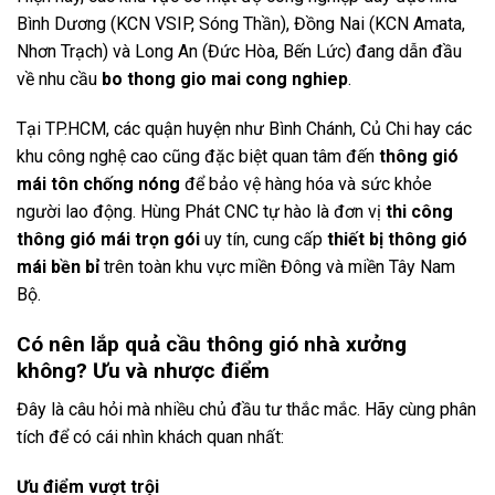
Bình Dương (KCN VSIP, Sóng Thần), Đồng Nai (KCN Amata,
Nhơn Trạch) và Long An (Đức Hòa, Bến Lức) đang dẫn đầu
về nhu cầu
bo thong gio mai cong nghiep
.
Tại TP.HCM, các quận huyện như Bình Chánh, Củ Chi hay các
khu công nghệ cao cũng đặc biệt quan tâm đến
thông gió
mái tôn chống nóng
để bảo vệ hàng hóa và sức khỏe
người lao động. Hùng Phát CNC tự hào là đơn vị
thi công
thông gió mái trọn gói
uy tín, cung cấp
thiết bị thông gió
mái bền bỉ
trên toàn khu vực miền Đông và miền Tây Nam
Bộ.
Có nên lắp quả cầu thông gió nhà xưởng
không? Ưu và nhược điểm
Đây là câu hỏi mà nhiều chủ đầu tư thắc mắc. Hãy cùng phân
tích để có cái nhìn khách quan nhất:
Ưu điểm vượt trội