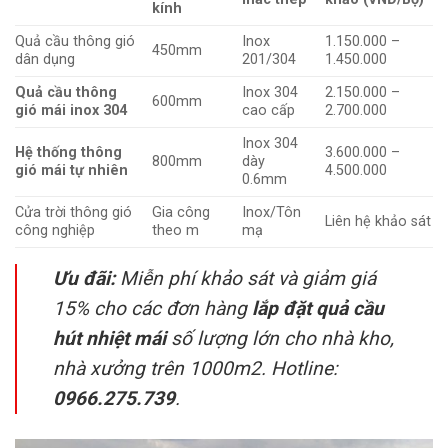
kính
Quả cầu thông gió
Inox
1.150.000 –
450mm
dân dụng
201/304
1.450.000
Quả cầu thông
Inox 304
2.150.000 –
600mm
gió mái inox 304
cao cấp
2.700.000
Inox 304
Hệ thống thông
3.600.000 –
800mm
dày
gió mái tự nhiên
4.500.000
0.6mm
Cửa trời thông gió
Gia công
Inox/Tôn
Liên hệ khảo sát
công nghiệp
theo m
mạ
Ưu đãi:
Miễn phí khảo sát và giảm giá
15% cho các đơn hàng
lắp đặt quả cầu
hút nhiệt mái
số lượng lớn cho nhà kho,
nhà xưởng trên 1000m2. Hotline:
0966.275.739
.