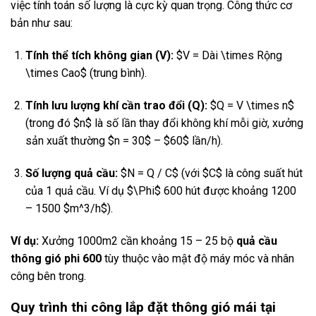
việc tính toán số lượng là cực kỳ quan trọng. Công thức cơ
bản như sau:
Tính thể tích không gian (V):
$V = Dài \times Rộng
\times Cao$
(trung bình).
Tính lưu lượng khí cần trao đổi (Q):
$Q = V \times n$
(trong đó
$n$
là số lần thay đổi không khí mỗi giờ, xưởng
sản xuất thường
$n = 30$
–
$60$
lần/h).
Số lượng quả cầu:
$N = Q / C$
(với
$C$
là công suất hút
của 1 quả cầu. Ví dụ
$\Phi$
600 hút được khoảng 1200
– 1500
$m^3/h$
).
Ví dụ:
Xưởng 1000m2 cần khoảng 15 – 25 bộ
quả cầu
thông gió phi 600
tùy thuộc vào mật độ máy móc và nhân
công bên trong.
Quy trình thi công lắp đặt thông gió mái tại