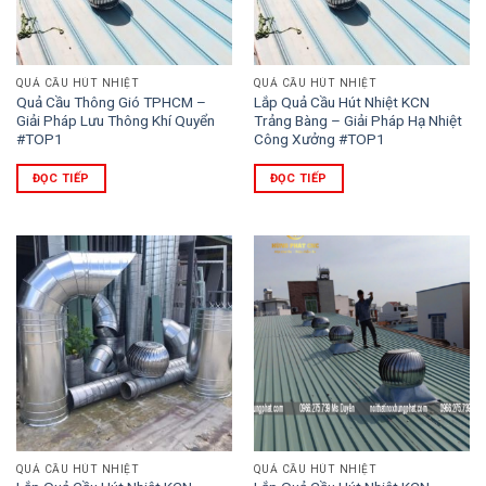
QUẢ CẦU HÚT NHIỆT
QUẢ CẦU HÚT NHIỆT
Quả Cầu Thông Gió TPHCM –
Lắp Quả Cầu Hút Nhiệt KCN
Giải Pháp Lưu Thông Khí Quyển
Trảng Bàng – Giải Pháp Hạ Nhiệt
#TOP1
Công Xưởng #TOP1
ĐỌC TIẾP
ĐỌC TIẾP
QUẢ CẦU HÚT NHIỆT
QUẢ CẦU HÚT NHIỆT