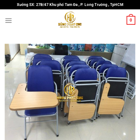
Skip
Xưởng SX: 27B/47 Khu phố Tam Đa , P. Long Trường , TpHCM
to
content
0