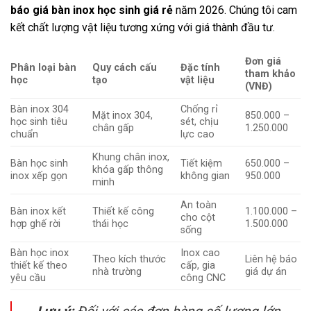
báo giá bàn inox học sinh giá rẻ
năm 2026. Chúng tôi cam
kết chất lượng vật liệu tương xứng với giá thành đầu tư.
Đơn giá
Phân loại bàn
Quy cách cấu
Đặc tính
tham khảo
học
tạo
vật liệu
(VNĐ)
Bàn inox 304
Chống rỉ
Mặt inox 304,
850.000 –
học sinh tiêu
sét, chịu
chân gấp
1.250.000
chuẩn
lực cao
Khung chân inox,
Bàn học sinh
Tiết kiệm
650.000 –
khóa gấp thông
inox xếp gọn
không gian
950.000
minh
An toàn
Bàn inox kết
Thiết kế công
1.100.000 –
cho cột
hợp ghế rời
thái học
1.500.000
sống
Bàn học inox
Inox cao
Theo kích thước
Liên hệ báo
thiết kế theo
cấp, gia
nhà trường
giá dự án
yêu cầu
công CNC