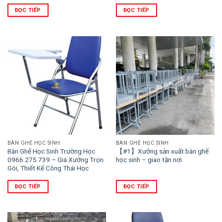
ĐỌC TIẾP
ĐỌC TIẾP
BÀN GHẾ HỌC SINH
BÀN GHẾ HỌC SINH
Bàn Ghế Học Sinh Trường Học
【#1】Xưởng sản xuất bàn ghế
0966.275.739 – Giá Xưởng Trọn
học sinh – giao tận nơi
Gói, Thiết Kế Công Thái Học
ĐỌC TIẾP
ĐỌC TIẾP