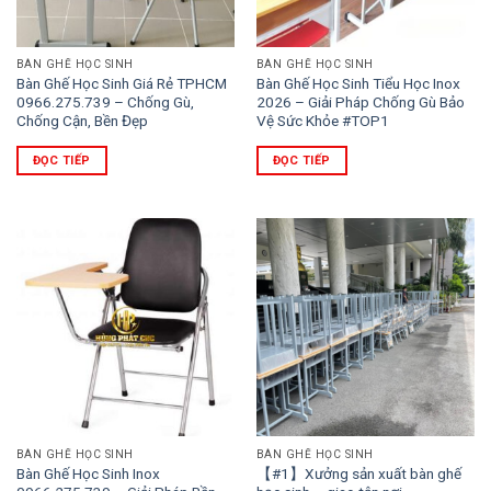
BÀN GHẾ HỌC SINH
BÀN GHẾ HỌC SINH
Bàn Ghế Học Sinh Giá Rẻ TPHCM
Bàn Ghế Học Sinh Tiểu Học Inox
0966.275.739 – Chống Gù,
2026 – Giải Pháp Chống Gù Bảo
Chống Cận, Bền Đẹp
Vệ Sức Khỏe #TOP1
ĐỌC TIẾP
ĐỌC TIẾP
BÀN GHẾ HỌC SINH
BÀN GHẾ HỌC SINH
Bàn Ghế Học Sinh Inox
【#1】Xưởng sản xuất bàn ghế