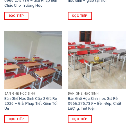
0966.275.739 – Giải Pháp Bền
học sinh – giao tận nơi
Chắc Cho Trường Học
ĐỌC TIẾP
ĐỌC TIẾP
BÀN GHẾ HỌC SINH
BÀN GHẾ HỌC SINH
Bàn Ghế Học Sinh Cấp 2 Giá Rẻ
Bàn Ghế Học Sinh Inox Giá Rẻ
2026 – Giải Pháp Tiết Kiệm Tối
0966.275.739 – Bền Đẹp, Chất
Ưu
Lượng, Tiết Kiệm
ĐỌC TIẾP
ĐỌC TIẾP