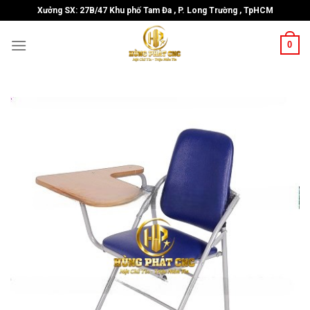
Skip
Xưởng SX: 27B/47 Khu phố Tam Đa , P. Long Trường , TpHCM
to
content
0