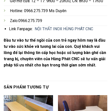
Giờ mở cửa: T2 – T7: 9h00 – 20h30; CN: 8h30 – 17h30
Hotline: 0966.275.739 Ms Duyên
Zalo:0966.275.739
Link Fanpage:
NỘI THẤT INOX HÙNG PHÁT CNC
Đầu tư vào tư thế ngồi của con trẻ ngay hôm nay là đầu
tư vào sức khỏe và tương lai của con. Quý khách vui
lòng để lại thông tin cấp học hoặc số lượng bàn ghế cần
trang bị, chuyên viên của Hùng Phát CNC sẽ tư vấn giải
pháp tối ưu nhất cho bạn trong thời gian sớm nhất.
SẢN PHẨM TƯƠNG TỰ