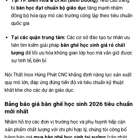
Tại TP. Biên Hòa & Dĩ An (Bình Dương):
Nhu cầu trang
bị
bàn học đạt chuẩn bộ giáo dục
tăng mạnh nhằm
đồng bộ hóa quy mô các trường công lập theo tiêu chuẩn
quốc gia.
Tại các quận trung tâm:
Các cơ sở đào tạo tư nhân ưu
tiên tìm kiếm giải pháp
bàn ghế học sinh giá rẻ chất
lượng
để tối ưu hóa không gian lớp học mà vẫn giữ được
sự tinh tế, bền bỉ.
Nội Thất Inox Hùng Phát CNC khẳng định năng lực sản xuất
quy mô lớn, đáp ứng đúng tiến độ và tiêu chuẩn kỹ thuật
khắt khe cho các dự án giáo dục.
Bảng báo giá bàn ghế học sinh 2026 tiêu chuẩn
mới nhất
Nhằm hỗ trợ các đơn vị trường học và phụ huynh tiếp cận
sản phẩm chất lượng với chi phí hợp lý, chúng tôi công bố
bảng báo giá
mua bàn ghế học sinh tại xưởng
(cập nhật