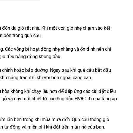
g đón dù gió rất nhẹ. Khi một cơn gió nhẹ chạm vào kết
ần bên trong quả cầu.
g. Các vòng bi hoạt động nhẹ nhàng và ổn định nên chỉ
 gió đều bằng đồng không dầu.
u chỉnh hoặc bảo dưỡng. Ngay sau khi quả cầu bắt đầu
 khả năng trao đổi khí với bên ngoài càng cao.
u hòa không khí chạy lâu hơn để đáp ứng các cài đặt điều
ng gỗ và gây mất nhiệt từ các ống dẫn HVAC đi qua tầng áp
i ẩm lẫn bên trong khi mùa mưa đến. Quả cầu thông gió
n tự động và miễn phí khi đặt trên mái nhà của bạn.