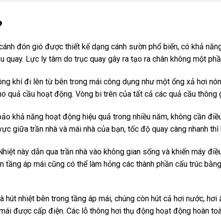
?
c cánh đón gió được thiết kế dạng cánh sườn phổ biến, có khả năn
ầu quay. Lực ly tâm do trục quay gây ra tạo ra chân không một ph
g khí đi lên từ bên trong mái công dụng như một ống xả hơi nón
o quả cầu hoạt động. Vòng bi trên của tất cả các quả cầu thông
bảo khả năng hoạt động hiệu quả trong nhiều năm, không cần điề
 vực giữa trần nhà và mái nhà của bạn, tốc độ quay càng nhanh thì
 Nhiệt này dẫn qua trần nhà vào không gian sống và khiến máy điề
 trên tầng áp mái cũng có thể làm hỏng các thành phần cấu trúc bằ
 hút nhiệt bên trong tầng áp mái, chúng còn hút cả hơi nước, hơ
mái được cấp điện. Các lỗ thông hơi thụ động hoạt động hoàn toà