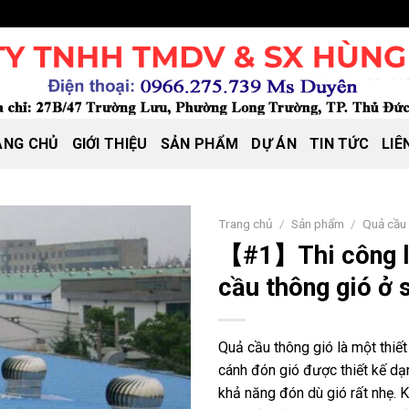
ANG CHỦ
GIỚI THIỆU
SẢN PHẨM
DỰ ÁN
TIN TỨC
LIÊ
Trang chủ
/
Sản phẩm
/
Quả cầu 
【#1】Thi công l
cầu thông gió ở 
Quả cầu thông gió là một thiết
cánh đón gió được thiết kế dạ
khả năng đón dù gió rất nhẹ. 