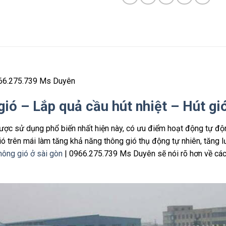
66.275.739 Ms Duyên
gió – Lắp quả cầu hút nhiệt – Hút gi
được sử dụng phổ biến nhất hiện này, có ưu điểm hoạt động tự động
ó trên mái làm tăng khả năng thông gió thụ động tự nhiên, tăng l
ông gió ở sài gòn
| 0966.275.739 Ms Duyên sẽ nói rõ hơn về các l