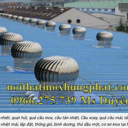
nhiệt, quạt hút, quả cầu inox, cầu tản nhiệt, Cầu xoay, quả cầu mái, t
 nhiệt mái, lắp đặt, thông gió, bình dương, thủ dầu một, cơ sơ inox tại