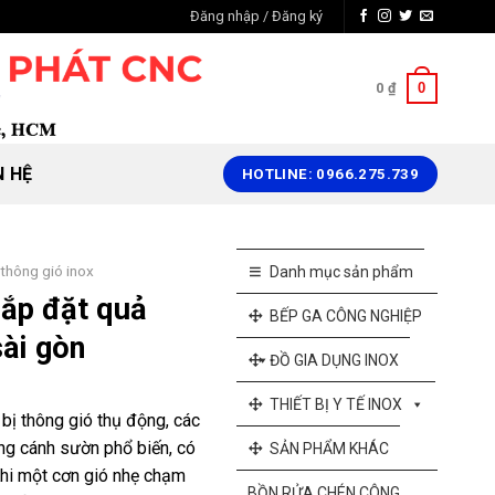
Đăng nhập / Đăng ký
0
0
₫
N HỆ
HOTLINE: 0966.275.739
thông gió inox
Danh mục sản phẩm
ắp đặt quả
BẾP GA CÔNG NGHIỆP
sài gòn
ĐỒ GIA DỤNG INOX
THIẾT BỊ Y TẾ INOX
 bị thông gió thụ động, các
ng cánh sườn phổ biến, có
SẢN PHẨM KHÁC
Khi một cơn gió nhẹ chạm
BỒN RỬA CHÉN CÔNG