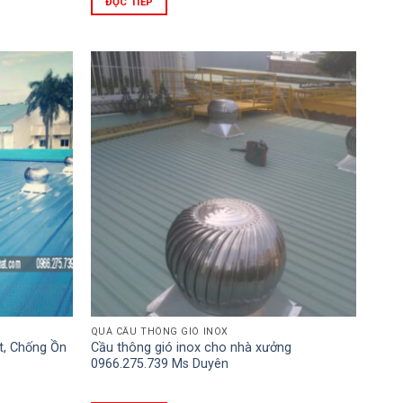
ĐỌC TIẾP
QUẢ CẦU THÔNG GIÓ INOX
t, Chống Ồn
Cầu thông gió inox cho nhà xưởng
0966.275.739 Ms Duyên