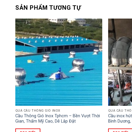
SẢN PHẨM TƯƠNG TỰ
QUẢ CẦU THÔNG GIÓ INOX
QUẢ CẦU THÔ
Cầu Thông Gió Inox Tphcm – Bền Vượt Thời
Cầu inox hút
Gian, Thẩm Mỹ Cao, Dễ Lắp Đặt
Bình Dương,