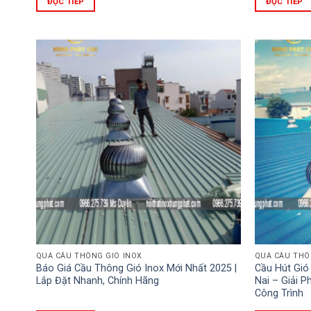
ĐỌC TIẾP
ĐỌC TIẾP
QUẢ CẦU THÔNG GIÓ INOX
QUẢ CẦU THÔ
Báo Giá Cầu Thông Gió Inox Mới Nhất 2025 |
Cầu Hút Gió
Lắp Đặt Nhanh, Chính Hãng
Nai – Giải 
Công Trình