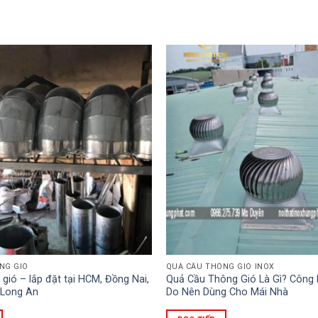
NG GIÓ
QUẢ CẦU THÔNG GIÓ INOX
 gió – lắp đặt tại HCM, Đồng Nai,
Quả Cầu Thông Gió Là Gì? Công 
 Long An
Do Nên Dùng Cho Mái Nhà