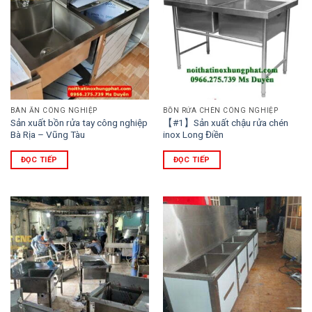
BÀN ĂN CÔNG NGHIỆP
BỒN RỬA CHÉN CÔNG NGHIỆP
Sản xuất bồn rửa tay công nghiệp
【#1】Sản xuất chậu rửa chén
Bà Rịa – Vũng Tàu
inox Long Điền
ĐỌC TIẾP
ĐỌC TIẾP