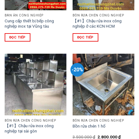
BÀN ĂN CÔNG NGHIỆP
BỒN RỬA CHÉN CÔNG NGHIỆP
Cung cấp thiết bị bếp công
【#1】Chậu rửa inox công
nghiệp inox tại Vũng tàu
nghiệp ở các KCN HCM
ĐỌC TIẾP
ĐỌC TIẾP
-20%
BỒN RỬA CHÉN CÔNG NGHIỆP
BỒN RỬA CHÉN CÔNG NGHIỆP
【#1】Chậu rửa inox công
Bồn rửa chén 1 hố
nghiệp tại sài gòn
Giá
Giá
3.500.000
₫
2.800.000
₫