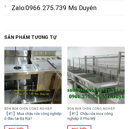
Zalo:0966.275.739 Ms Duyên
SẢN PHẨM TƯƠNG TỰ
BỒN RỬA CHÉN CÔNG NGHIỆP
BỒN RỬA CHÉN CÔNG NGHIỆP
【#1】Mua chậu rửa công nghiệp
【#1】Chậu rửa inox công
ở đâu tại Bà Rịa?
nghiệp ở Phú Mỹ