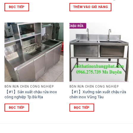
gốc
hiện
là:
tại
ĐỌC TIẾP
THÊM VÀO GIỎ HÀNG
3.500.000 ₫.
là:
2.800.000
BỒN RỬA CHÉN CÔNG NGHIỆP
BỒN RỬA CHÉN CÔNG NGHIỆP
【#1】Sản xuất chậu rửa inox
【#1】Xưởng sản xuất chậu rửa
công nghiệp Tp.Bà Rịa
chén inox Vũng Tàu
ĐỌC TIẾP
ĐỌC TIẾP