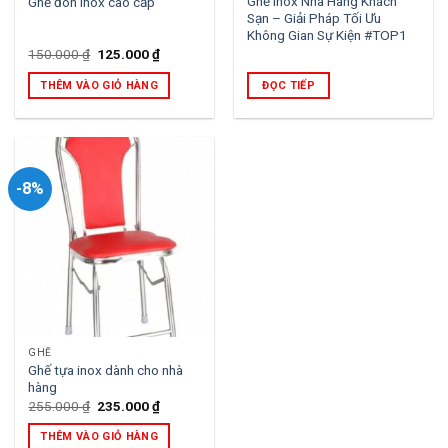
Ghế Inox Nhà Hàng Khách
Ghế đôn inox cao cấp
Sạn – Giải Pháp Tối Ưu
Không Gian Sự Kiện #TOP1
Giá
Giá
150.000
₫
125.000
₫
gốc
hiện
là:
tại
THÊM VÀO GIỎ HÀNG
ĐỌC TIẾP
150.000 ₫.
là:
125.000 ₫.
-8%
GHẾ
Ghế tựa inox dành cho nhà
hàng
Giá
Giá
255.000
₫
235.000
₫
gốc
hiện
là:
tại
THÊM VÀO GIỎ HÀNG
255.000 ₫.
là: