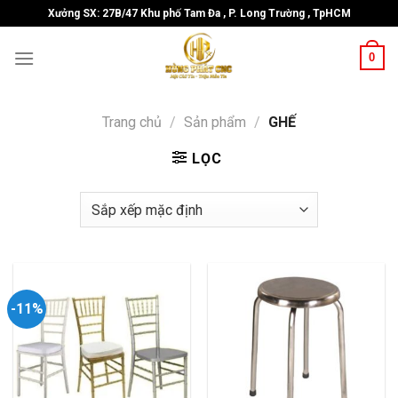
Skip
Xưởng SX: 27B/47 Khu phố Tam Đa , P. Long Trường , TpHCM
to
content
0
Trang chủ
/
Sản phẩm
/
GHẾ
LỌC
-11%