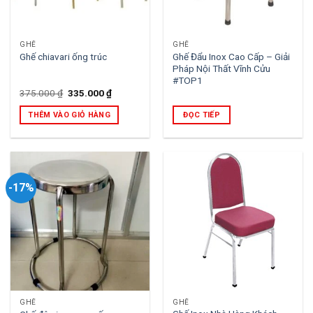
GHẾ
GHẾ
Ghế Đẩu Inox Cao Cấp – Giải
Ghế chiavari ống trúc
Pháp Nội Thất Vĩnh Cửu
#TOP1
Giá
Giá
375.000
₫
335.000
₫
gốc
hiện
là:
tại
THÊM VÀO GIỎ HÀNG
ĐỌC TIẾP
375.000 ₫.
là:
335.000 ₫.
-17%
GHẾ
GHẾ