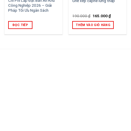
Chi Phí Lắp Đặt Bàn Ăn Khu
Ghế xếp caphe lưng thấp
Công Nghiệp 2026 – Giải
Pháp Tối Ưu Ngân Sách
Giá
Giá
190.000
₫
165.000
₫
gốc
hiện
là:
tại
ĐỌC TIẾP
THÊM VÀO GIỎ HÀNG
190.000 ₫.
là:
165.000 ₫.