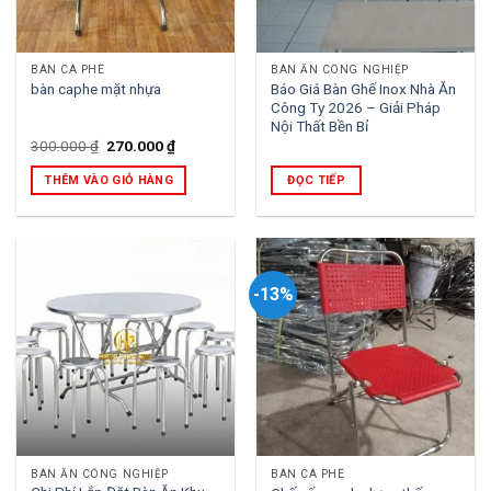
BÀN CÀ PHÊ
BÀN ĂN CÔNG NGHIỆP
Báo Giá Bàn Ghế Inox Nhà Ăn
bàn caphe mặt nhựa
Công Ty 2026 – Giải Pháp
Nội Thất Bền Bỉ
Giá
Giá
300.000
₫
270.000
₫
gốc
hiện
là:
tại
THÊM VÀO GIỎ HÀNG
ĐỌC TIẾP
300.000 ₫.
là:
270.000 ₫.
-13%
BÀN ĂN CÔNG NGHIỆP
BÀN CÀ PHÊ