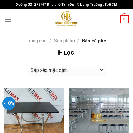
Skip
Xưởng SX: 27B/47 Khu phố Tam Đa , P. Long Trường , TpHCM
to
content
0
Trang chủ
/
Sản phẩm
/
Bàn cà phê
LỌC
-10%