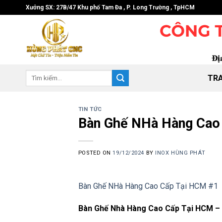
Skip
Xưởng SX: 27B/47 Khu phố Tam Đa , P. Long Trường , TpHCM
to
content
Tìm
TR
kiếm:
TIN TỨC
Bàn Ghế NHà Hàng Cao
POSTED ON
19/12/2024
BY
INOX HÙNG PHÁT
Bàn Ghế NHà Hàng Cao Cấp Tại HCM #1
Bàn Ghế Nhà Hàng Cao Cấp Tại HCM 