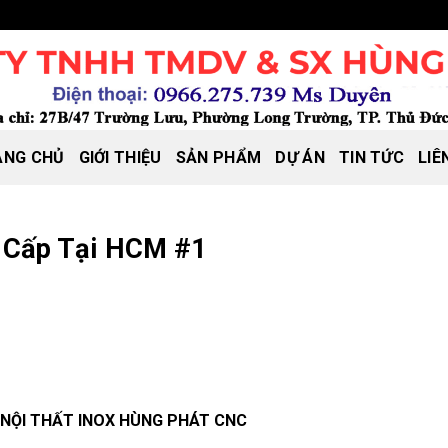
ANG CHỦ
GIỚI THIỆU
SẢN PHẨM
DỰ ÁN
TIN TỨC
LIÊ
 Cấp Tại HCM #1
– NỘI THẤT INOX HÙNG PHÁT CNC