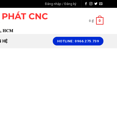
Đăng nhập / Đăng ký
0
0
₫
N HỆ
HOTLINE: 0966.275.739