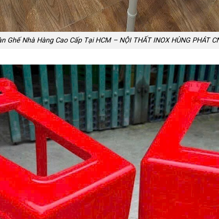
àn Ghế Nhà Hàng Cao Cấp Tại HCM – NỘI THẤT INOX HÙNG PHÁT C