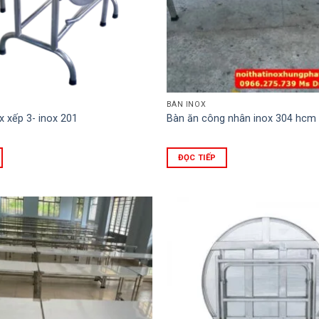
BÀN INOX
x xếp 3- inox 201
Bàn ăn công nhân inox 304 hcm
ĐỌC TIẾP