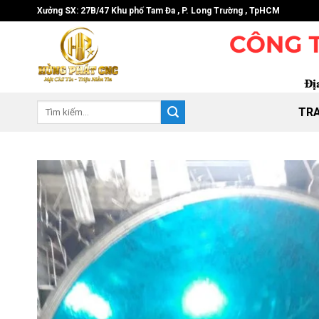
Skip
Xưởng SX: 27B/47 Khu phố Tam Đa , P. Long Trường , TpHCM
to
content
Tìm
TR
kiếm: