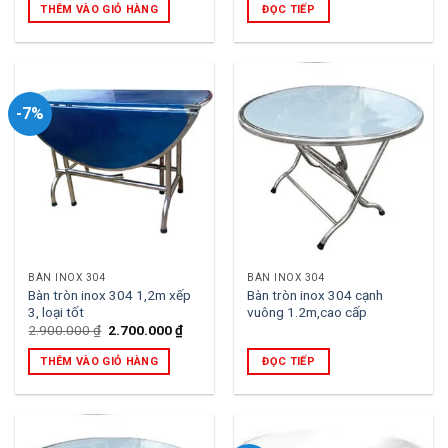
là:
tại
THÊM VÀO GIỎ HÀNG
ĐỌC TIẾP
1.900.000 ₫.
là:
1.750.000 ₫.
-7%
BÀN INOX 304
BÀN INOX 304
Bàn tròn inox 304 1,2m xếp
Bàn tròn inox 304 cạnh
3, loại tốt
vuông 1.2m,cao cấp
Giá
Giá
2.900.000
₫
2.700.000
₫
gốc
hiện
là:
tại
THÊM VÀO GIỎ HÀNG
ĐỌC TIẾP
2.900.000 ₫.
là:
2.700.000 ₫.