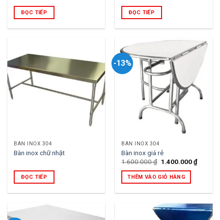
ĐỌC TIẾP
ĐỌC TIẾP
-13%
BÀN INOX 304
BÀN INOX 304
Bàn inox chữ nhật
Bàn inox giá rẻ
Giá
Giá
1.600.000
₫
1.400.000
₫
gốc
hiện
là:
tại
ĐỌC TIẾP
THÊM VÀO GIỎ HÀNG
1.600.000 ₫.
là:
1.400.0