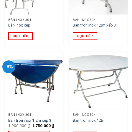
BÀN INOX 304
BÀN INOX 304
Bàn inox xếp
Bàn tròn inox 1,2m xếp 3
ĐỌC TIẾP
ĐỌC TIẾP
-8%
BÀN INOX 304
BÀN INOX 304
Bàn tròn inox 1,2m xếp 3,
Bàn tròn inox 1.2m
Giá
Giá
1.900.000
₫
1.750.000
₫
gốc
hiện