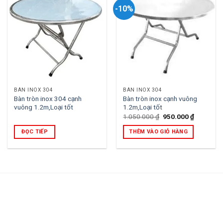
-10%
BÀN INOX 304
BÀN INOX 304
Bàn tròn inox 304 cạnh
Bàn tròn inox cạnh vuông
vuông 1.2m,Loại tốt
1.2m,Loại tốt
Giá
Giá
1.050.000
₫
950.000
₫
gốc
hiện
là:
tại
ĐỌC TIẾP
THÊM VÀO GIỎ HÀNG
1.050.000 ₫.
là:
950.000 ₫