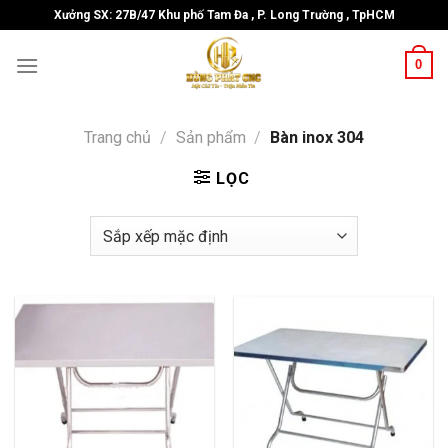
Skip
Xưởng SX: 27B/47 Khu phố Tam Đa , P. Long Trường , TpHCM
to
content
0
Trang chủ
/
Sản phẩm
/
Bàn inox 304
LỌC