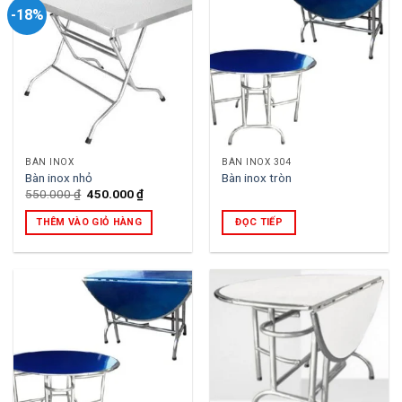
-18%
BÀN INOX
BÀN INOX 304
Bàn inox nhỏ
Bàn inox tròn
Giá
Giá
550.000
₫
450.000
₫
gốc
hiện
là:
tại
THÊM VÀO GIỎ HÀNG
ĐỌC TIẾP
550.000 ₫.
là:
450.000 ₫.